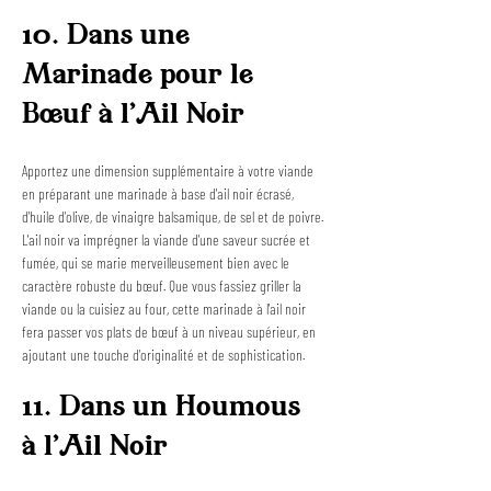
10. Dans une 
Marinade pour le 
Bœuf à l'Ail Noir
Apportez une dimension supplémentaire à votre viande 
en préparant une marinade à base d'ail noir écrasé, 
d'huile d'olive, de vinaigre balsamique, de sel et de poivre. 
L'ail noir va imprégner la viande d'une saveur sucrée et 
fumée, qui se marie merveilleusement bien avec le 
caractère robuste du bœuf. Que vous fassiez griller la 
viande ou la cuisiez au four, cette marinade à l'ail noir 
fera passer vos plats de bœuf à un niveau supérieur, en 
ajoutant une touche d'originalité et de sophistication.
11. Dans un Houmous 
à l'Ail Noir