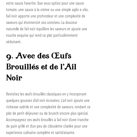
votre sauce favorite. Que vous optiez pour une sauce 
tomate, une sauce à la crème ou une simple aglio e olio, 
l'ail noir apporte une profondeur et une complexité de 
saveurs qui étonneront vos convives. La douceur 
naturelle de l'ail noir équilibre les saveurs et ajoute une 
touche exquise qui rend ce plat particulièrement 
séduisant.
9. Avec des Œufs 
Brouillés et de l'Ail 
Noir
Revisitez les œufs brouillés classiques en y incorporant 
quelques gousses d'ail noir écrasées. L'ail noir ajoute une 
richesse subtile et une complexité de saveurs, rendant ce 
plat de petit-déjeuner ou de brunch encore plus spécial. 
Accompagnez ces œufs brouillés à l'ail noir d'une tranche 
de pain grillé et d'un peu de ciboulette ciselée pour une 
expérience culinaire complète et satisfaisante.