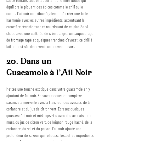
sauce tomate, tout en apportant une note douce qui 
équilibre le piquant des épices comme le chili ou le 
cumin. L'ail noir contribue également à créer une belle 
harmonie avec les autres ingrédients, accentuant le 
caractère réconfortant et nourrissant de ce plat. Servi 
chaud avec une cuillerée de crème aigre, un saupoudrage 
de fromage râpé et quelques tranches d'avocat, ce chili à 
l'ail noir est sûr de devenir un nouveau favori.
20. Dans un 
Guacamole à l'Ail Noir
Mettez une touche exotique dans votre guacamole en y 
ajoutant de l'ail noir. Sa saveur douce et complexe 
s'associe à merveille avec la fraîcheur des avocats, de la 
coriandre et du jus de citron vert. Écrasez quelques 
gousses d'ail noir et mélangez-les avec des avocats bien 
mûrs, du jus de citron vert, de l'oignon rouge haché, de la 
coriandre, du sel et du poivre. L'ail noir ajoute une 
profondeur de saveur qui rehausse les autres ingrédients 