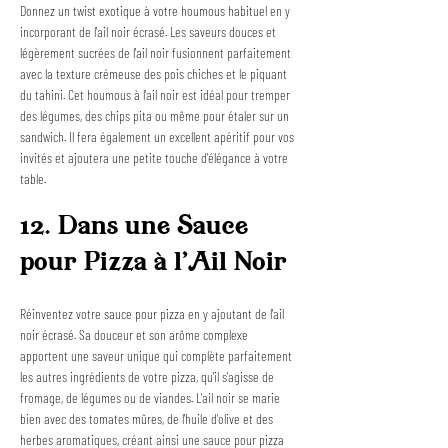
Donnez un twist exotique à votre houmous habituel en y 
incorporant de l'ail noir écrasé. Les saveurs douces et 
légèrement sucrées de l'ail noir fusionnent parfaitement 
avec la texture crémeuse des pois chiches et le piquant 
du tahini. Cet houmous à l'ail noir est idéal pour tremper 
des légumes, des chips pita ou même pour étaler sur un 
sandwich. Il fera également un excellent apéritif pour vos 
invités et ajoutera une petite touche d'élégance à votre 
table.
12. Dans une Sauce 
pour Pizza à l'Ail Noir
Réinventez votre sauce pour pizza en y ajoutant de l'ail 
noir écrasé. Sa douceur et son arôme complexe 
apportent une saveur unique qui complète parfaitement 
les autres ingrédients de votre pizza, qu'il s'agisse de 
fromage, de légumes ou de viandes. L'ail noir se marie 
bien avec des tomates mûres, de l'huile d'olive et des 
herbes aromatiques, créant ainsi une sauce pour pizza 