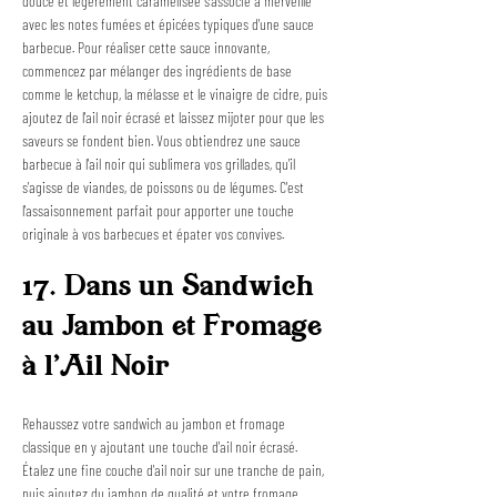
douce et légèrement caramélisée s'associe à merveille 
avec les notes fumées et épicées typiques d'une sauce 
barbecue. Pour réaliser cette sauce innovante, 
commencez par mélanger des ingrédients de base 
comme le ketchup, la mélasse et le vinaigre de cidre, puis 
ajoutez de l'ail noir écrasé et laissez mijoter pour que les 
saveurs se fondent bien. Vous obtiendrez une sauce 
barbecue à l'ail noir qui sublimera vos grillades, qu'il 
s'agisse de viandes, de poissons ou de légumes. C'est 
l'assaisonnement parfait pour apporter une touche 
originale à vos barbecues et épater vos convives.
17. Dans un Sandwich 
au Jambon et Fromage 
à l'Ail Noir
Rehaussez votre sandwich au jambon et fromage 
classique en y ajoutant une touche d'ail noir écrasé. 
Étalez une fine couche d'ail noir sur une tranche de pain, 
puis ajoutez du jambon de qualité et votre fromage 