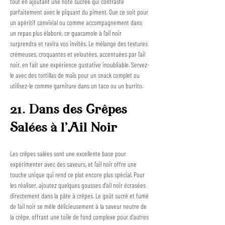
tout en ajoutant une note sucrée qui contraste 
parfaitement avec le piquant du piment. Que ce soit pour 
un apéritif convivial ou comme accompagnement dans 
un repas plus élaboré, ce guacamole à l'ail noir 
surprendra et ravira vos invités. Le mélange des textures 
crémeuses, croquantes et veloutées, accentuées par l'ail 
noir, en fait une expérience gustative inoubliable. Servez-
le avec des tortillas de maïs pour un snack complet ou 
utilisez-le comme garniture dans un taco ou un burrito.
21. Dans des Crêpes 
Salées à l'Ail Noir
Les crêpes salées sont une excellente base pour 
expérimenter avec des saveurs, et l'ail noir offre une 
touche unique qui rend ce plat encore plus spécial. Pour 
les réaliser, ajoutez quelques gousses d'ail noir écrasées 
directement dans la pâte à crêpes. Le goût sucré et fumé 
de l'ail noir se mêle délicieusement à la saveur neutre de 
la crêpe, offrant une toile de fond complexe pour d'autres 