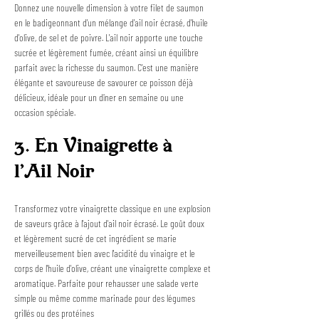
Donnez une nouvelle dimension à votre filet de saumon 
en le badigeonnant d'un mélange d'ail noir écrasé, d'huile 
d'olive, de sel et de poivre. L'ail noir apporte une touche 
sucrée et légèrement fumée, créant ainsi un équilibre 
parfait avec la richesse du saumon. C'est une manière 
élégante et savoureuse de savourer ce poisson déjà 
délicieux, idéale pour un dîner en semaine ou une 
occasion spéciale.
3. En Vinaigrette à 
l'Ail Noir
Transformez votre vinaigrette classique en une explosion 
de saveurs grâce à l'ajout d'ail noir écrasé. Le goût doux 
et légèrement sucré de cet ingrédient se marie 
merveilleusement bien avec l'acidité du vinaigre et le 
corps de l'huile d'olive, créant une vinaigrette complexe et 
aromatique. Parfaite pour rehausser une salade verte 
simple ou même comme marinade pour des légumes 
grillés ou des protéines