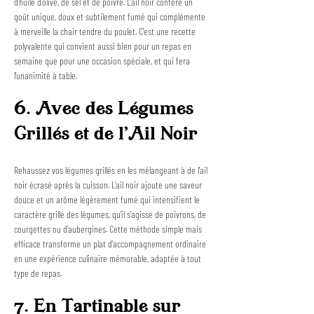
d'huile d'olive, de sel et de poivre. L'ail noir confère un 
goût unique, doux et subtilement fumé qui complémente 
à merveille la chair tendre du poulet. C'est une recette 
polyvalente qui convient aussi bien pour un repas en 
semaine que pour une occasion spéciale, et qui fera 
l'unanimité à table.
6. Avec des Légumes 
Grillés et de l'Ail Noir
Rehaussez vos légumes grillés en les mélangeant à de l'ail 
noir écrasé après la cuisson. L'ail noir ajoute une saveur 
douce et un arôme légèrement fumé qui intensifient le 
caractère grillé des légumes, qu'il s'agisse de poivrons, de 
courgettes ou d'aubergines. Cette méthode simple mais 
efficace transforme un plat d'accompagnement ordinaire 
en une expérience culinaire mémorable, adaptée à tout 
type de repas.
7. En Tartinable sur 