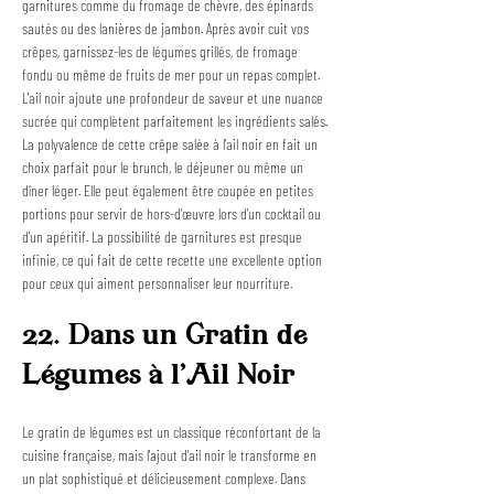
garnitures comme du fromage de chèvre, des épinards 
sautés ou des lanières de jambon. Après avoir cuit vos 
crêpes, garnissez-les de légumes grillés, de fromage 
fondu ou même de fruits de mer pour un repas complet. 
L'ail noir ajoute une profondeur de saveur et une nuance 
sucrée qui complètent parfaitement les ingrédients salés. 
La polyvalence de cette crêpe salée à l'ail noir en fait un 
choix parfait pour le brunch, le déjeuner ou même un 
dîner léger. Elle peut également être coupée en petites 
portions pour servir de hors-d'œuvre lors d'un cocktail ou 
d'un apéritif. La possibilité de garnitures est presque 
infinie, ce qui fait de cette recette une excellente option 
pour ceux qui aiment personnaliser leur nourriture.
22. Dans un Gratin de 
Légumes à l'Ail Noir
Le gratin de légumes est un classique réconfortant de la 
cuisine française, mais l'ajout d'ail noir le transforme en 
un plat sophistiqué et délicieusement complexe. Dans 