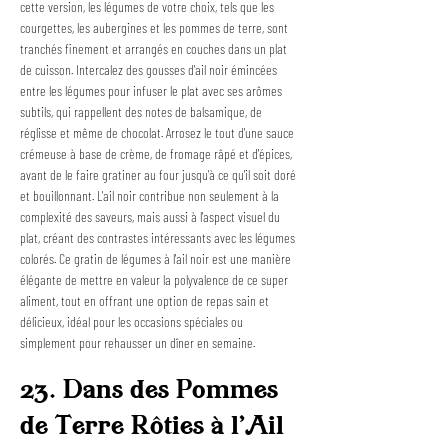
cette version, les légumes de votre choix, tels que les 
courgettes, les aubergines et les pommes de terre, sont 
tranchés finement et arrangés en couches dans un plat 
de cuisson. Intercalez des gousses d'ail noir émincées 
entre les légumes pour infuser le plat avec ses arômes 
subtils, qui rappellent des notes de balsamique, de 
réglisse et même de chocolat. Arrosez le tout d'une sauce 
crémeuse à base de crème, de fromage râpé et d'épices, 
avant de le faire gratiner au four jusqu'à ce qu'il soit doré 
et bouillonnant. L'ail noir contribue non seulement à la 
complexité des saveurs, mais aussi à l'aspect visuel du 
plat, créant des contrastes intéressants avec les légumes 
colorés. Ce gratin de légumes à l'ail noir est une manière 
élégante de mettre en valeur la polyvalence de ce super 
aliment, tout en offrant une option de repas sain et 
délicieux, idéal pour les occasions spéciales ou 
simplement pour rehausser un dîner en semaine.
23. Dans des Pommes 
de Terre Rôties à l'Ail 