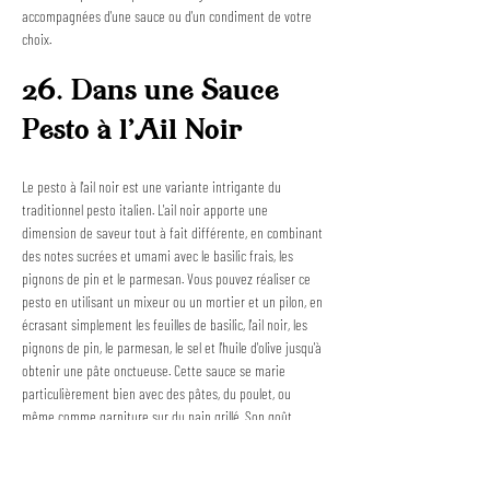
accompagnées d'une sauce ou d'un condiment de votre 
choix.
26. Dans une Sauce 
Pesto à l'Ail Noir
Le pesto à l'ail noir est une variante intrigante du 
traditionnel pesto italien. L'ail noir apporte une 
dimension de saveur tout à fait différente, en combinant 
des notes sucrées et umami avec le basilic frais, les 
pignons de pin et le parmesan. Vous pouvez réaliser ce 
pesto en utilisant un mixeur ou un mortier et un pilon, en 
écrasant simplement les feuilles de basilic, l'ail noir, les 
pignons de pin, le parmesan, le sel et l'huile d'olive jusqu'à 
obtenir une pâte onctueuse. Cette sauce se marie 
particulièrement bien avec des pâtes, du poulet, ou 
même comme garniture sur du pain grillé. Son goût 
unique et complexe fera de cette sauce pesto un point 
culminant dans n'importe quel plat.