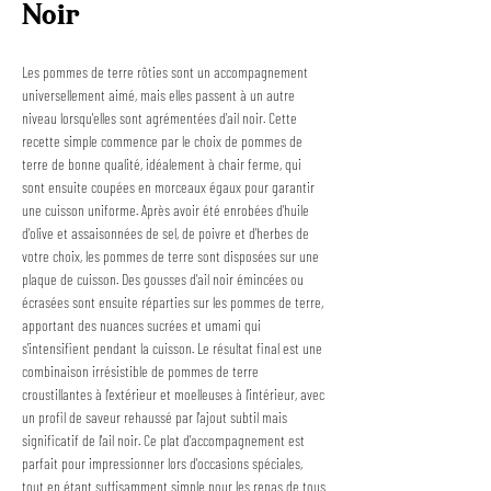
Noir
Les pommes de terre rôties sont un accompagnement 
universellement aimé, mais elles passent à un autre 
niveau lorsqu'elles sont agrémentées d'ail noir. Cette 
recette simple commence par le choix de pommes de 
terre de bonne qualité, idéalement à chair ferme, qui 
sont ensuite coupées en morceaux égaux pour garantir 
une cuisson uniforme. Après avoir été enrobées d'huile 
d'olive et assaisonnées de sel, de poivre et d'herbes de 
votre choix, les pommes de terre sont disposées sur une 
plaque de cuisson. Des gousses d'ail noir émincées ou 
écrasées sont ensuite réparties sur les pommes de terre, 
apportant des nuances sucrées et umami qui 
s'intensifient pendant la cuisson. Le résultat final est une 
combinaison irrésistible de pommes de terre 
croustillantes à l'extérieur et moelleuses à l'intérieur, avec 
un profil de saveur rehaussé par l'ajout subtil mais 
significatif de l'ail noir. Ce plat d'accompagnement est 
parfait pour impressionner lors d'occasions spéciales, 
tout en étant suffisamment simple pour les repas de tous 