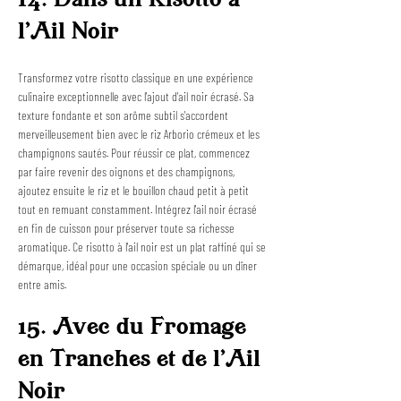
14. Dans un Risotto à 
l'Ail Noir
Transformez votre risotto classique en une expérience 
culinaire exceptionnelle avec l'ajout d'ail noir écrasé. Sa 
texture fondante et son arôme subtil s'accordent 
merveilleusement bien avec le riz Arborio crémeux et les 
champignons sautés. Pour réussir ce plat, commencez 
par faire revenir des oignons et des champignons, 
ajoutez ensuite le riz et le bouillon chaud petit à petit 
tout en remuant constamment. Intégrez l'ail noir écrasé 
en fin de cuisson pour préserver toute sa richesse 
aromatique. Ce risotto à l'ail noir est un plat raffiné qui se 
démarque, idéal pour une occasion spéciale ou un dîner 
entre amis.
15. Avec du Fromage 
en Tranches et de l'Ail 
Noir