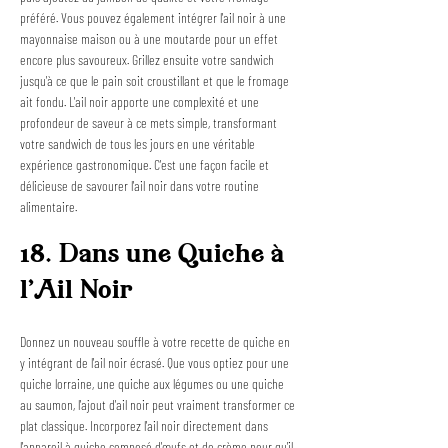
préféré. Vous pouvez également intégrer l'ail noir à une 
mayonnaise maison ou à une moutarde pour un effet 
encore plus savoureux. Grillez ensuite votre sandwich 
jusqu'à ce que le pain soit croustillant et que le fromage 
ait fondu. L'ail noir apporte une complexité et une 
profondeur de saveur à ce mets simple, transformant 
votre sandwich de tous les jours en une véritable 
expérience gastronomique. C'est une façon facile et 
délicieuse de savourer l'ail noir dans votre routine 
alimentaire.
18. Dans une Quiche à 
l'Ail Noir
Donnez un nouveau souffle à votre recette de quiche en 
y intégrant de l'ail noir écrasé. Que vous optiez pour une 
quiche lorraine, une quiche aux légumes ou une quiche 
au saumon, l'ajout d'ail noir peut vraiment transformer ce 
plat classique. Incorporez l'ail noir directement dans 
l'appareil à quiche composé d'œufs et de crème pour qu'il 