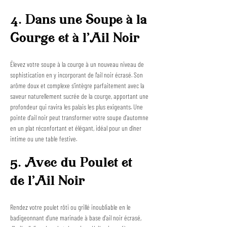
4. Dans une Soupe à la 
Courge et à l'Ail Noir
Élevez votre soupe à la courge à un nouveau niveau de 
sophistication en y incorporant de l'ail noir écrasé. Son 
arôme doux et complexe s'intègre parfaitement avec la 
saveur naturellement sucrée de la courge, apportant une 
profondeur qui ravira les palais les plus exigeants. Une 
pointe d'ail noir peut transformer votre soupe d'automne 
en un plat réconfortant et élégant, idéal pour un dîner 
intime ou une table festive.
5. Avec du Poulet et 
de l'Ail Noir
Rendez votre poulet rôti ou grillé inoubliable en le 
badigeonnant d'une marinade à base d'ail noir écrasé, 