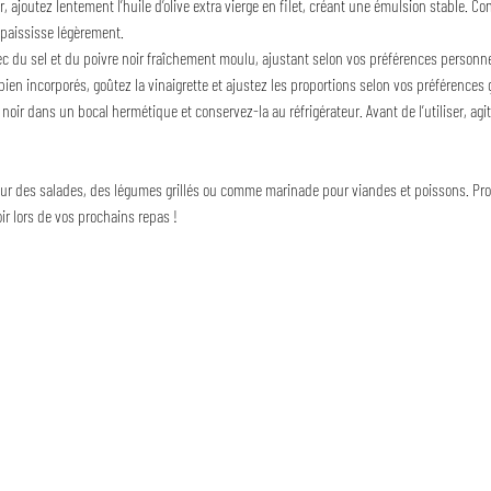
, ajoutez lentement l’huile d’olive extra vierge en filet, créant une émulsion stable. Co
 épaississe légèrement.
ec du sel et du poivre noir fraîchement moulu, ajustant selon vos préférences personne
bien incorporés, goûtez la vinaigrette et ajustez les proportions selon vos préférences 
il noir dans un bocal hermétique et conservez-la au réfrigérateur. Avant de l’utiliser, agi
 sur des salades, des légumes grillés ou comme marinade pour viandes et poissons. Prof
noir lors de vos prochains repas !