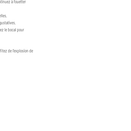
ntinuez à fouetter 
lles.
gustatives.
tez le bocal pour 
itez de l’explosion de 