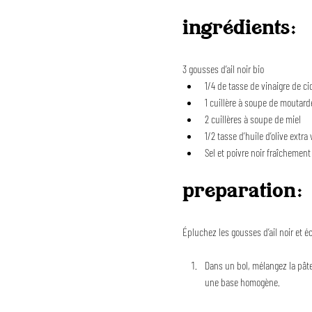
ingrédients:
3 
gousses d’ail noir bio
1/4 de tasse de vinaigre de 
1 cuillère à soupe de moutard
2 cuillères à soupe de miel
1/2 tasse d’huile d’olive extra 
Sel et poivre noir fraîchement
preparation:
Épluchez les gousses d’ail noir et é
Dans un bol, mélangez la pâte 
une base homogène.