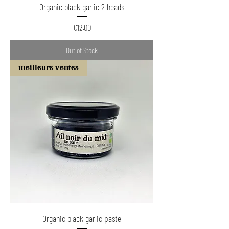
Organic black garlic 2 heads
Price
€12.00
Out of Stock
meilleurs ventes
Organic black garlic paste