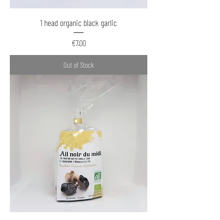
1 head organic black garlic
Price
€7.00
Out of Stock