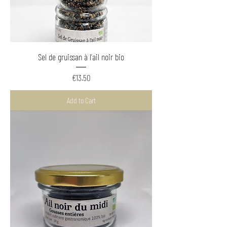
Sel de gruissan à l'ail noir bio
Price
€13.50
Add to Cart