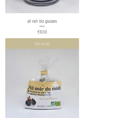
ail noir bio gousses
Price
€10.50
Add to Cart